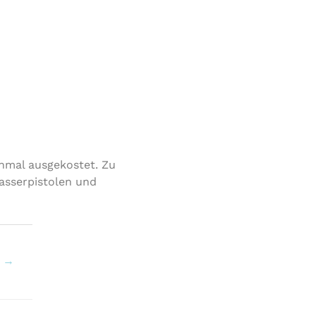
inmal ausgekostet. Zu
asserpistolen und
g
→